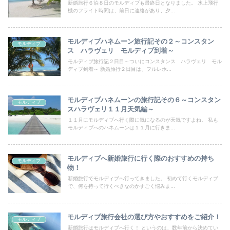
新婚旅行６泊８日のモルディブも最終日となりました。 水上飛行
機のフライト時間は、前日に連絡があり、夕...
モルディブハネムーン旅行記その２～コンスタン
モルディブ
ス ハラヴェリ モルディブ到着～
モルディブ旅行記２日目～ついにコンスタンス ハラヴェリ モル
ディブ到着～ 新婚旅行２日目は、フルレホ...
モルディブハネムーンの旅行記その６～コンスタン
モルディブ
スハラヴェリ１１月天気編～
１１月にモルディブへ行く際に気になるのが天気ですよね。 私も
モルディブへのハネムーンは１１月に行きま...
モルディブへ新婚旅行に行く際のおすすめの持ち
モルディブ
物！
新婚旅行でモルディブへ行ってきました。 初めて行くモルディブ
で、何を持って行くべきなのかすごく悩みま...
モルディブ旅行会社の選び方やおすすめをご紹介！
モルディブ
新婚旅行はモルディブへ行く！ というのは、数年前から決めてい