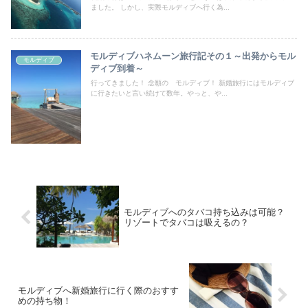
ました。 しかし、実際モルディブへ行く為...
モルディブハネムーン旅行記その１～出発からモル
モルディブ
ディブ到着～
行ってきました！ 念願の モルディブ！ 新婚旅行にはモルディブ
に行きたいと言い続けて数年。やっと、や...
モルディブへのタバコ持ち込みは可能？
リゾートでタバコは吸えるの？
モルディブへ新婚旅行に行く際のおすす
めの持ち物！