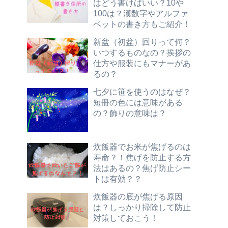
はどう書けばいい？10や
100は？漢数字やアルファ
ベットの書き方もご紹介！
新盆（初盆）回りって何？
いつするものなの？挨拶の
仕方や服装にもマナーがあ
るの？
七夕に笹を使うのはなぜ？
短冊の色には意味がある
の？飾りの意味は？
炊飯器でお米が焦げるのは
寿命？！焦げを防止する方
法はあるの？焦げ防止シー
トは有効？？
炊飯器の底が焦げる原因
は？しっかり掃除して防止
対策しておこう！