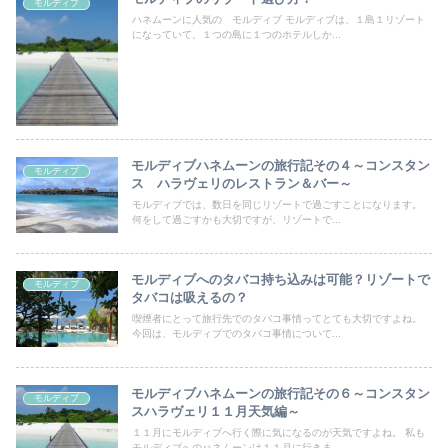
モルディブ
ハネムーンに人気の モルディブ モルディブは、１島１リゾート
になっていて、１つの島に１つのホテルしか...
モルディブハネムーンの旅行記その４～コンスタン
モルディブ
ス ハラヴェリのレストラン＆バー～
モルディブでは、数日を同じリゾートで過ごすことになります。
何をして過ごすかも大切ですが、リゾートで...
モルディブへのタバコ持ち込みは可能？リゾートで
モルディブ
タバコは吸えるの？
喫煙者にとって旅行先でのタバコ事情ってとても大切ですよね。
今回は、モルディブでのタバコ事情について...
モルディブハネムーンの旅行記その６～コンスタン
モルディブ
スハラヴェリ１１月天気編～
１１月にモルディブへ行く際に気になるのが天気ですよね。 私も
モルディブへのハネムーンは１１月に行きま...