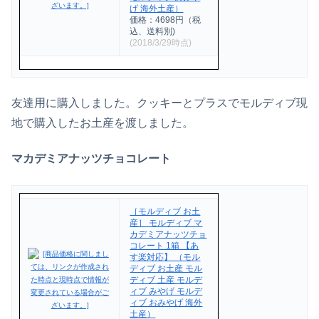
げ 海外土産）
価格：4698円（税
込、送料別)
(2018/3/29時点)
友達用に購入しました。クッキーとプラスでモルディブ現
地で購入したお土産を渡しました。
マカデミアナッツチョコレート
［モルディブ お土
産］ モルディブ マ
カデミアナッツチョ
コレート 1箱 【あ
す楽対応】 （モル
ディブ お土産 モル
ディブ 土産 モルデ
ィブ みやげ モルデ
ィブ おみやげ 海外
土産）